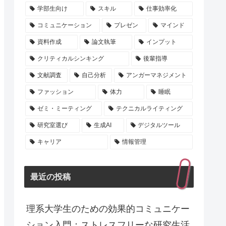
学部生向け
スキル
仕事効率化
コミュニケーション
プレゼン
マインド
資料作成
論文執筆
インプット
クリティカルシンキング
後輩指導
文献調査
自己分析
アンガーマネジメント
ファッション
体力
睡眠
ゼミ・ミーティング
テクニカルライティング
研究室選び
生成AI
デジタルツール
キャリア
情報管理
最近の投稿
理系大学生のための効果的コミュニケー
ション入門：ストレスフリーな研究生活