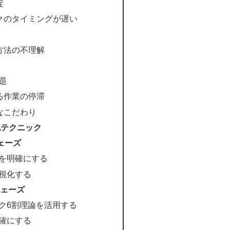
綻
クのタイミングが遅い
方法の不理解
問題
る作業の停滞
なこだわり
化テクニック
ェーズ
とを明確にする
可視化する
ェーズ
ーク6割理論を活用する
明確にする